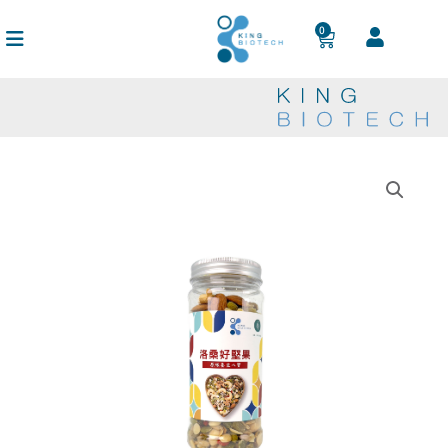
跳
至
0
購
主
物
籃
要
內
容