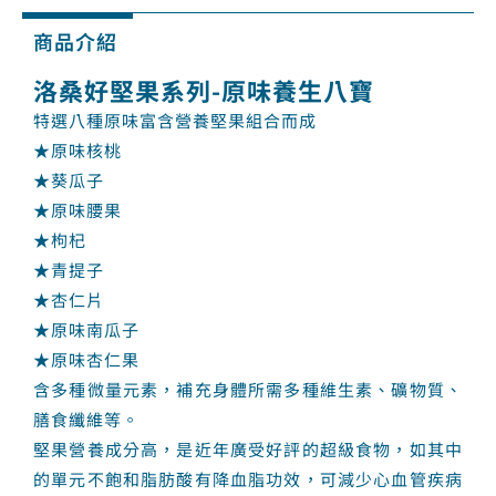
商品介紹
洛桑好堅果系列-原味養生八寶
特選八種原味富含營養堅果組合而成
★原味核桃
★葵瓜子
★原味腰果
★枸杞
★青提子
★杏仁片
★原味南瓜子
★原味杏仁果
含多種微量元素，補充身體所需多種維生素、礦物質、
膳食纖維等。
堅果營養成分高，是近年廣受好評的超級食物，如其中
的單元不飽和脂肪酸有降血脂功效，可減少心血管疾病